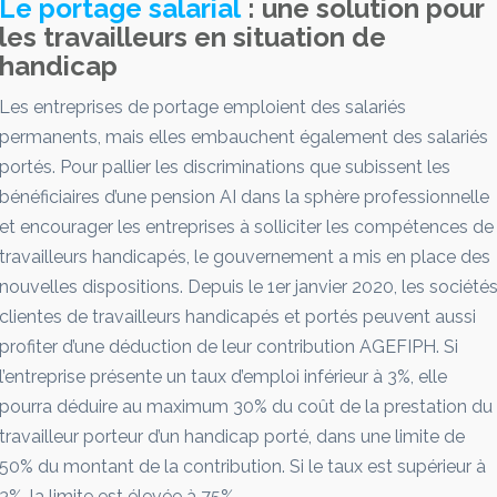
Le portage salarial
: une solution pour
les travailleurs en situation de
handicap
Les entreprises de portage emploient des salariés
permanents, mais elles embauchent également des salariés
portés. Pour pallier les discriminations que subissent les
bénéficiaires d’une pension AI dans la sphère professionnelle
et encourager les entreprises à solliciter les compétences de
travailleurs handicapés, le gouvernement a mis en place des
nouvelles dispositions. Depuis le 1er janvier 2020, les société
clientes de travailleurs handicapés et portés peuvent aussi
profiter d’une déduction de leur contribution AGEFIPH. Si
l’entreprise présente un taux d’emploi inférieur à 3%, elle
pourra déduire au maximum 30% du coût de la prestation du
travailleur porteur d’un handicap porté, dans une limite de
50% du montant de la contribution. Si le taux est supérieur à
3%, la limite est élevée à 75%.