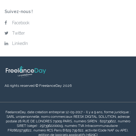
Suivez-nous !
Facebook
Twitter
LinkedIn
All rights reserved © FreelanceDay 2026
FeelanceDay, date création entreprise 12-05-2017 - Il y a 9 ans, forme juridique :
SARL unipersonnelle, noms commerciaux REESK DIGITAL SOLUTION, adresse
postale 28 RUE DE LONDRES 75009 PARIS, numéro SIREN : 829739622, numéro
SIRET (siège) : 2973962200019, numéro TVA Intracommunautaire :
FR28829739622, numéro RCS Paris B 829 739 622, activité (Code NAF ou APE),
edition de logiciels applicatifs (5829C)