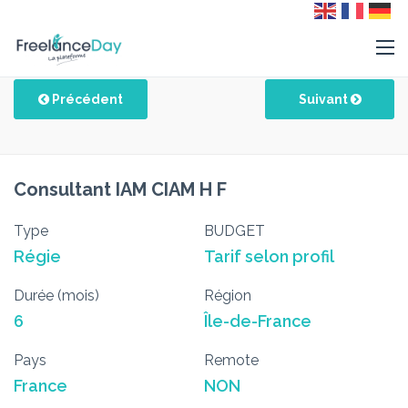
Précédent
Suivant
Consultant IAM CIAM H F
Type
BUDGET
Régie
Tarif selon profil
Durée (mois)
Région
6
Île-de-France
Pays
Remote
France
NON