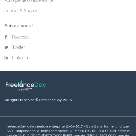
Politique de confidentialité
Contact & Support
Suivez-nous !
Facebook
Twitter
LinkedIn
All rights reserved © FreelanceDay 2026
FeelanceDay, date création entreprise 12-05-2017 - Il y a 9 ans, forme juridique :
SARL unipersonnelle, noms commerciaux REESK DIGITAL SOLUTION, adresse
postale 28 RUE DE LONDRES 75009 PARIS, numéro SIREN : 829739622, numéro