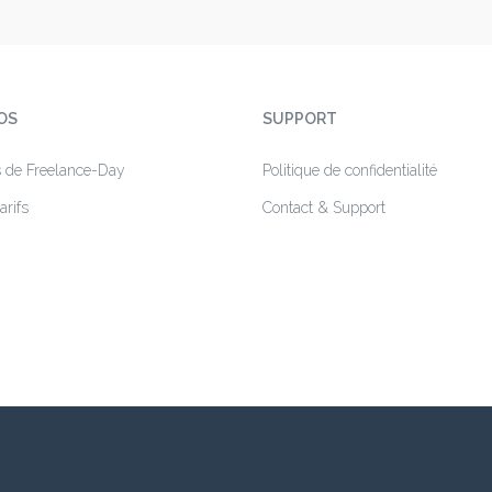
OS
SUPPORT
s de Freelance-Day
Politique de confidentialité
arifs
Contact & Support