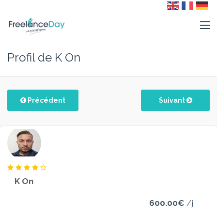
Profil de K On
Précédent
Suivant
K On
600.00€
/j