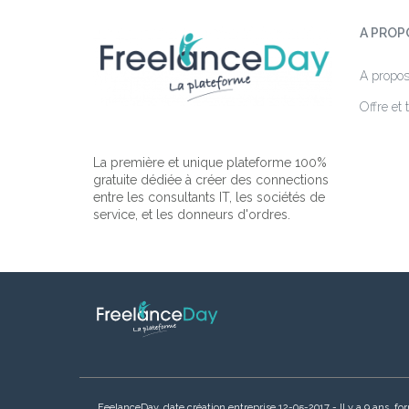
A PROP
A propo
Offre et t
La première et unique plateforme 100%
gratuite dédiée à créer des connections
entre les consultants IT, les sociétés de
service, et les donneurs d'ordres.
FeelanceDay, date création entreprise 12-05-2017 - Il y a 9 an