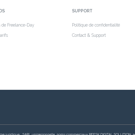
OS
SUPPORT
s de Freelance-Day
Politique de confidentialité
arifs
Contact & Support
s, forme juridique : SARL unipersonnelle, noms commerciaux REESK DIGITAL SOLUTION