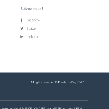
Suivez-nous !
Facebook
Twitter
LinkedIn
All rights reserved © FreelanceDay 2026
, adresse postale 28 RUE DE LONDRES 75009 PARIS, numéro SIREN :