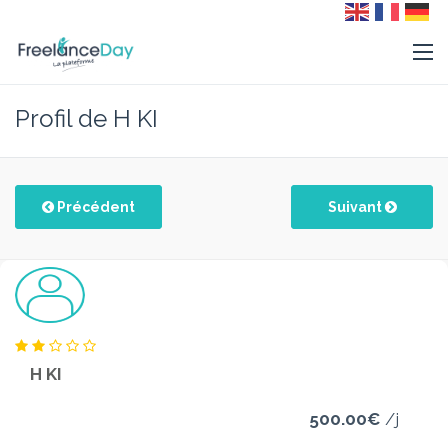
Profil de H KI
Précédent
Suivant
H KI
500.00€
/j