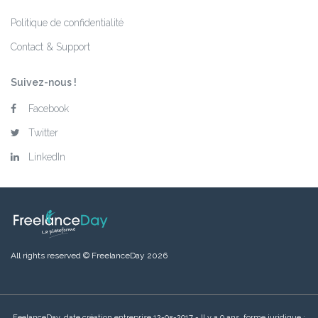
Politique de confidentialité
Contact & Support
Suivez-nous !
Facebook
Twitter
LinkedIn
All rights reserved © FreelanceDay 2026
FeelanceDay, date création entreprise 12-05-2017 - Il y a 9 ans, forme juridique :